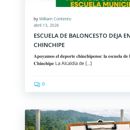
by
William Contento
abril 13, 2026
ESCUELA DE BALONCESTO DEJA E
CHINCHIPE
𝐀𝐩𝐨𝐲𝐚𝐦𝐨𝐬 𝐞𝐥 𝐝𝐞𝐩𝐨𝐫𝐭𝐞 𝐜𝐡𝐢𝐧𝐜𝐡𝐢𝐩𝐞𝐧𝐬𝐞: 𝐥𝐚 𝐞𝐬𝐜𝐮𝐞𝐥𝐚 𝐝𝐞 𝐛
𝐂𝐡𝐢𝐧𝐜𝐡𝐢𝐩𝐞 La Alcaldía de […]
0