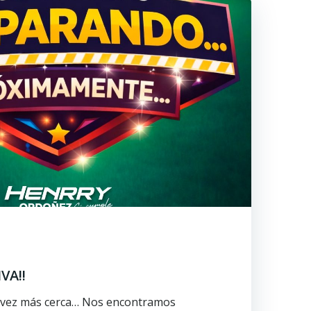
VA!!
𝐯𝐚: Cada vez más cerca… Nos encontramos