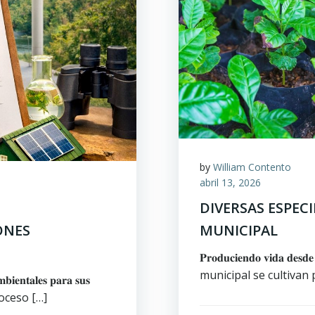
by
William Contento
abril 13, 2026
DIVERSAS ESPEC
ONES
MUNICIPAL
𝐏𝐫𝐨𝐝𝐮𝐜𝐢𝐞𝐧𝐝𝐨 𝐯𝐢𝐝𝐚 𝐝𝐞𝐬
municipal se cultivan 
𝐦𝐛𝐢𝐞𝐧𝐭𝐚𝐥𝐞𝐬 𝐩𝐚𝐫𝐚 𝐬𝐮𝐬
roceso […]