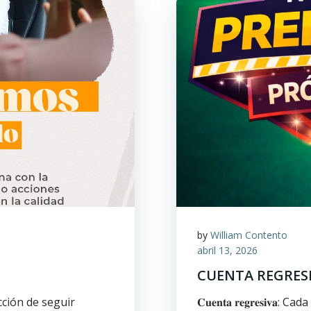
by
William Contento
abril 13, 2026
CUENTA REGRESI
ción de seguir
𝐂𝐮𝐞𝐧𝐭𝐚 𝐫𝐞𝐠𝐫𝐞𝐬