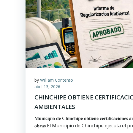
by
William Contento
abril 13, 2026
CHINCHIPE OBTIENE CERTIFICACI
AMBIENTALES
𝐌𝐮𝐧𝐢𝐜𝐢𝐩𝐢𝐨 𝐝𝐞 𝐂𝐡𝐢𝐧𝐜𝐡𝐢𝐩𝐞 𝐨𝐛𝐭𝐢𝐞𝐧𝐞 𝐜𝐞𝐫𝐭𝐢𝐟𝐢𝐜𝐚𝐜𝐢𝐨𝐧𝐞𝐬 𝐚
𝐨𝐛𝐫𝐚𝐬 El Municipio de Chinchipe ejecuta el p