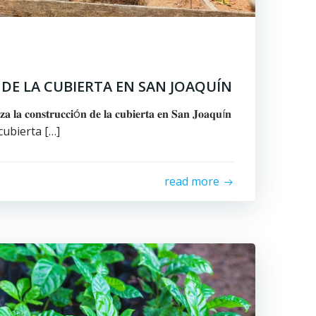
DE LA CUBIERTA EN SAN JOAQUÍN
𝐚 𝐥𝐚 𝐜𝐨𝐧𝐬𝐭𝐫𝐮𝐜𝐜𝐢ó𝐧 𝐝𝐞 𝐥𝐚 𝐜𝐮𝐛𝐢𝐞𝐫𝐭𝐚 𝐞𝐧 𝐒𝐚𝐧 𝐉𝐨𝐚𝐪𝐮í𝐧
cubierta […]
read more