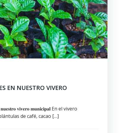
IES EN NUESTRO VIVERO
𝐞 𝐧𝐮𝐞𝐬𝐭𝐫𝐨 𝐯𝐢𝐯𝐞𝐫𝐨 𝐦𝐮𝐧𝐢𝐜𝐢𝐩𝐚𝐥 En el vivero
plántulas de café, cacao […]