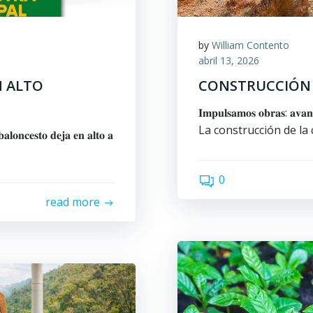
by
William Contento
abril 13, 2026
N ALTO
CONSTRUCCIÓN 
𝐈𝐦𝐩𝐮𝐥𝐬𝐚𝐦𝐨𝐬 𝐨𝐛𝐫𝐚𝐬: 𝐚𝐯𝐚𝐧
La construcción de la 
𝐚𝐥𝐨𝐧𝐜𝐞𝐬𝐭𝐨 𝐝𝐞𝐣𝐚 𝐞𝐧 𝐚𝐥𝐭𝐨 𝐚
0
read more