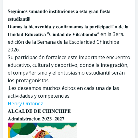
𝐒𝐞𝐠𝐮𝐢𝐦𝐨𝐬 𝐬𝐮𝐦𝐚𝐧𝐝𝐨 𝐢𝐧𝐬𝐭𝐢𝐭𝐮𝐜𝐢𝐨𝐧𝐞𝐬 𝐚 𝐞𝐬𝐭𝐚 𝐠𝐫𝐚𝐧 𝐟𝐢𝐞𝐬𝐭𝐚
𝐞𝐬𝐭𝐮𝐝𝐢𝐚𝐧𝐭𝐢𝐥!
𝐃𝐚𝐦𝐨𝐬 𝐥𝐚 𝐛𝐢𝐞𝐧𝐯𝐞𝐧𝐢𝐝𝐚 𝐲 𝐜𝐨𝐧𝐟𝐢𝐫𝐦𝐚𝐦𝐨𝐬 𝐥𝐚 𝐩𝐚𝐫𝐭𝐢𝐜𝐢𝐩𝐚𝐜𝐢ó𝐧 𝐝𝐞 𝐥𝐚
𝐔𝐧𝐢𝐝𝐚𝐝 𝐄𝐝𝐮𝐜𝐚𝐭𝐢𝐯𝐚 “𝐂𝐢𝐮𝐝𝐚𝐝 𝐝𝐞 𝐕𝐢𝐥𝐜𝐚𝐛𝐚𝐦𝐛𝐚” en la 3era.
edición de la Semana de la Escolaridad Chinchipe
2026.
Su participación fortalece este importante encuentro
educativo, cultural y deportivo, donde la integración,
el compañerismo y el entusiasmo estudiantil serán
los protagonistas.
¡Les deseamos muchos éxitos en cada una de las
actividades y competencias!
Henry Ordoñez
𝐀𝐋𝐂𝐀𝐋𝐃𝐄 𝐃𝐄 𝐂𝐇𝐈𝐍𝐂𝐇𝐈𝐏𝐄
𝐀𝐝𝐦𝐢𝐧𝐢𝐬𝐭𝐫𝐚𝐜𝐢ó𝐧 𝟐𝟎𝟐𝟑–𝟐𝟎𝟐𝟕