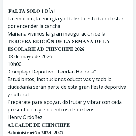
¡𝐅𝐀𝐋𝐓𝐀 𝐒𝐎𝐋𝐎 𝟏 𝐃Í𝐀!
La emoción, la energía y el talento estudiantil están
por encender la cancha
Mañana vivimos la gran inauguración de la
𝐓𝐄𝐑𝐂𝐄𝐑𝐀 𝐄𝐃𝐈𝐂𝐈Ó𝐍 𝐃𝐄 𝐋𝐀 𝐒𝐄𝐌𝐀𝐍𝐀 𝐃𝐄 𝐋𝐀
𝐄𝐒𝐂𝐎𝐋𝐀𝐑𝐈𝐃𝐀𝐃 𝐂𝐇𝐈𝐍𝐂𝐇𝐈𝐏𝐄 𝟐𝟎𝟐𝟔
08 de mayo de 2026
10h00
Complejo Deportivo “Leodan Herrera”
Estudiantes, instituciones educativas y toda la
ciudadanía serán parte de esta gran fiesta deportiva
y cultural.
Prepárate para apoyar, disfrutar y vibrar con cada
presentación y encuentros deportivos.
Henry Ordoñez
𝐀𝐋𝐂𝐀𝐋𝐃𝐄 𝐃𝐄 𝐂𝐇𝐈𝐍𝐂𝐇𝐈𝐏𝐄
𝐀𝐝𝐦𝐢𝐧𝐢𝐬𝐭𝐫𝐚𝐜𝐢ó𝐧 𝟐𝟎𝟐𝟑–𝟐𝟎𝟐𝟕