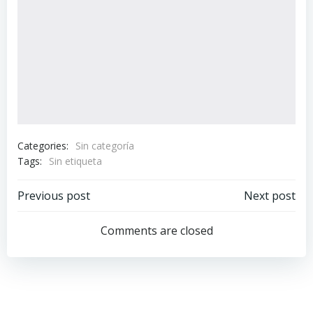
Categories:
Sin categoría
Tags:
Sin etiqueta
Navegación
Navegación
Previous post
Next post
por
por
Comments are closed
las
las
entradas
entradas