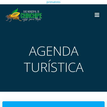
primatoto
Saltar
al
contenido
AGENDA
TURÍSTICA